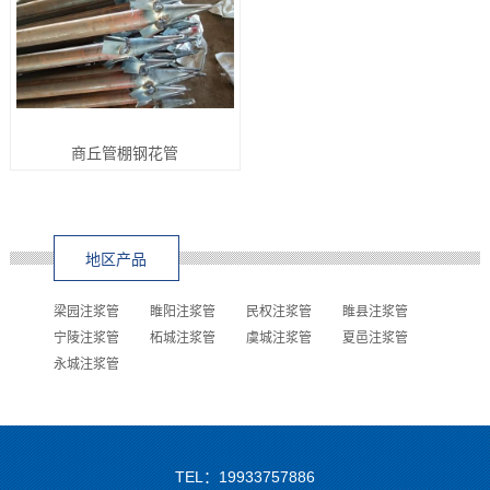
商丘管棚钢花管
地区产品
梁园注浆管
睢阳注浆管
民权注浆管
睢县注浆管
宁陵注浆管
柘城注浆管
虞城注浆管
夏邑注浆管
永城注浆管
TEL：19933757886