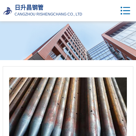
日升昌钢管
CANGZHOU RISHENGCHANG CO., LTD