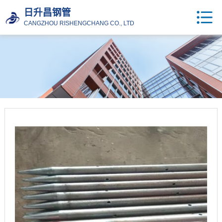
日升昌钢管
CANGZHOU RISHENGCHANG CO., LTD