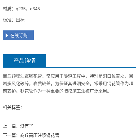
材质：q235，q345
标准：国标
在线订购
产品详情
商丘预埋注浆钢花管：常应用于隧道工程中，特别是洞口位置处，围
岩多风化破碎，岩质较差，为保证其进洞安全，常采用钢花管作为超
前支护。钢花管作为一种重要的暗挖施工法被广泛采用。
相关标签：
上一篇：没有了
下一篇：
商丘高压注浆钢花管